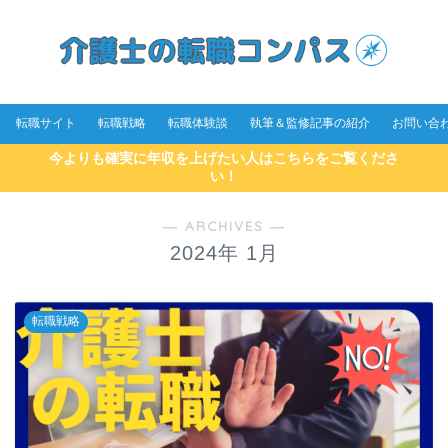
転職サイト
転職戦略
転職体験談
執筆＆監修記事の紹介
お問い合
今よりも確実に年収を上げたい人はこちらをご覧くださ
い！
― ARCHIVES ―
2024年 1月
転職戦略